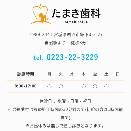
〒989-2441 宮城県岩沼市館下3-2-27
岩沼駅より 徒歩3分
診療時間
月
火
水
木
金
土
日
◯
◯
‐
◯
◯
◯
‐
8:30-17:00
休診日： 水曜・日曜・祝日
※最終受付は診療終了時間の30分前まで(初診の方は1時間前
まで)
※お昼休みは無しで通し診療となります。