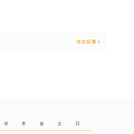
次の記事
水
木
金
土
日